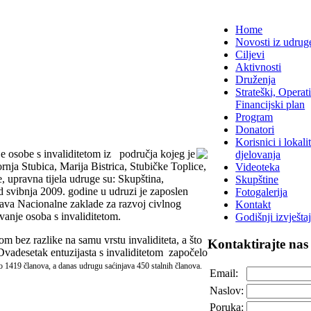
Home
Novosti iz udrug
Ciljevi
Aktivnosti
Druženja
Strateški, Operati
Financijski plan
Program
Donatori
Korisnici i lokalit
je osobe s invaliditetom iz područja kojeg je
djelovanja
ja Stubica, Marija Bistrica, Stubičke Toplice,
Videoteka
 upravna tijela udruge su: Skupština,
Skupštine
d svibnja 2009. godine u udruzi je zaposlen
Fotogalerija
dstava Nacionalne zaklade za razvoj civlnog
Kontakt
avanje osoba s invaliditetom.
Godišnji izvještaj
tom bez razlike na samu vrstu invaliditeta, a što
Kontaktirajte
nas
Dvadesetak entuzijasta s invaliditetom započelo
no
1419 članova, a danas udrugu saćinjava 450 stalnih članova.
Email:
Naslov:
Poruka: