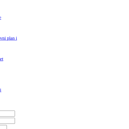
e
vni plan i
et
i