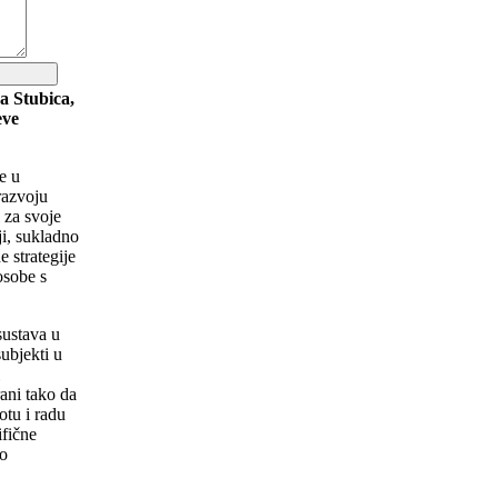
a Stubica,
eve
e u
razvoju
 za svoje
ji, sukladno
 strategije
osobe s
sustava u
ubjekti u
i
rani tako da
tu i radu
ifične
vo