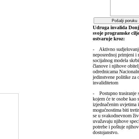
Udruga invalida Donj
svoje programske cilj
ostvaruje kroz:
- Aktivno sudjelovanj
neposrednoj primjeni i 
socijalnog modela skrbi
članove i njihove obitel
odrednicama Nacionalne
jedinstvene politike za 
invaliditetom
- Postupno trasiranje 
kojem će te osobe kao s
izjednačenim uvjetima 
mogućnostima biti treti
se u svakodnevnom živo
uvažavaju njihove spec
potrebe i poštuje njiho
dostojanstvo.