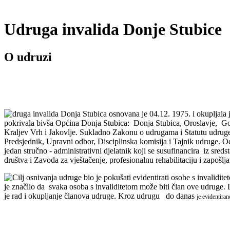
Udruga invalida Donje Stubice
O udruzi
druga invalida Donja Stubica osnovana je
04.12. 1975. i okupljala 
pokrivala bivša Općina Donja Stubica: Donja Stubica, Oroslavje, Gorn
Kraljev Vrh i Jakovlje. Sukladno Zakonu o udrugama i Statutu udruge,
Predsjednik, Upravni odbor, Disciplinska komisija i Tajnik udruge. O
jedan stručno - administrativni djelatnik koji se susufinancira iz sre
društva i Zavoda za vještačenje, profesionalnu rehabilitaciju i zapošlj
Cilj osnivanja udruge bio je pokušati evidentirati osobe s invalidite
je značilo da svaka osoba s invaliditetom može biti član ove udruge. 
je rad i okupljanje članova udruge. Kroz udrugu do danas
je evidentira