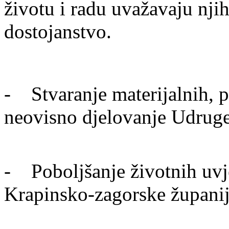
životu i radu uvažavaju nji
dostojanstvo.
- Stvaranje materijalnih, pr
neovisno djelovanje Udrug
- Poboljšanje životnih uvje
Krapinsko-zagorske župani