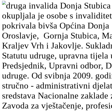
druga invalida Donja Stubica
okupljala je osobe s invalidit
pokrivala bivša Općina Donja 
Oroslavje, Gornja Stubica, Mar
Kraljev Vrh i Jakovlje. Sukla
Statutu udruge, upravna tijela
Predsjednik, Upravni odbor, Di
udruge. Od svibnja 2009. godi
stručno - administrativni djela
sredstava Nacionalne zaklade z
Zavoda za vještačenje, profesio