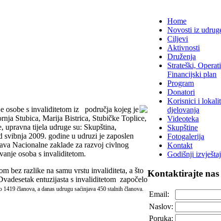
Home
Novosti iz udrug
Ciljevi
Aktivnosti
Druženja
Strateški, Operati
Financijski plan
Program
Donatori
Korisnici i lokalit
je osobe s invaliditetom iz područja kojeg je
djelovanja
ja Stubica, Marija Bistrica, Stubičke Toplice,
Videoteka
 upravna tijela udruge su: Skupština,
Skupštine
d svibnja 2009. godine u udruzi je zaposlen
Fotogalerija
dstava Nacionalne zaklade za razvoj civlnog
Kontakt
avanje osoba s invaliditetom.
Godišnji izvještaj
tom bez razlike na samu vrstu invaliditeta, a što
Kontaktirajte
nas
Dvadesetak entuzijasta s invaliditetom započelo
no
1419 članova, a danas udrugu saćinjava 450 stalnih članova.
Email:
Naslov:
Poruka: