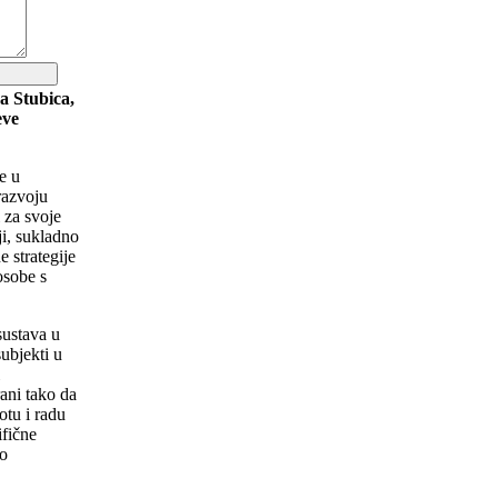
a Stubica,
eve
e u
razvoju
 za svoje
ji, sukladno
 strategije
osobe s
sustava u
ubjekti u
i
rani tako da
tu i radu
ifične
vo