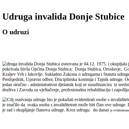
Udruga invalida Donje Stubice
O udruzi
druga invalida Donja Stubica osnovana je
04.12. 1975. i okupljala 
pokrivala bivša Općina Donja Stubica: Donja Stubica, Oroslavje, Gorn
Kraljev Vrh i Jakovlje. Sukladno Zakonu o udrugama i Statutu udruge,
Predsjednik, Upravni odbor, Disciplinska komisija i Tajnik udruge. O
jedan stručno - administrativni djelatnik koji se susufinancira iz sre
društva i Zavoda za vještačenje, profesionalnu rehabilitaciju i zapošlj
Cilj osnivanja udruge bio je pokušati evidentirati osobe s invalidite
je značilo da svaka osoba s invaliditetom može biti član ove udruge. 
je rad i okupljanje članova udruge. Kroz udrugu do danas
je evidentira