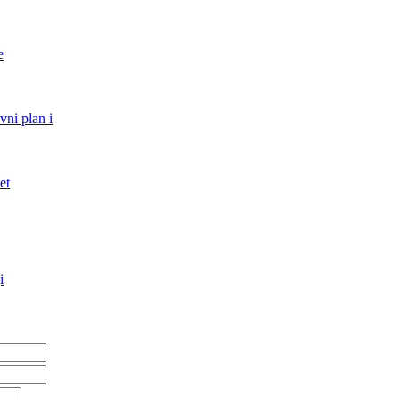
e
vni plan i
et
i