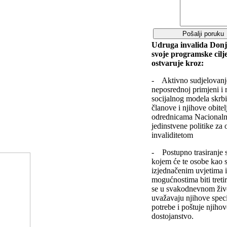
Udruga invalida Donj
svoje programske cilj
ostvaruje kroz:
- Aktivno sudjelovanj
neposrednoj primjeni i 
socijalnog modela skrbi
članove i njihove obitel
odrednicama Nacionalne
jedinstvene politike za 
invaliditetom
- Postupno trasiranje 
kojem će te osobe kao s
izjednačenim uvjetima 
mogućnostima biti treti
se u svakodnevnom živo
uvažavaju njihove spec
potrebe i poštuje njiho
dostojanstvo.