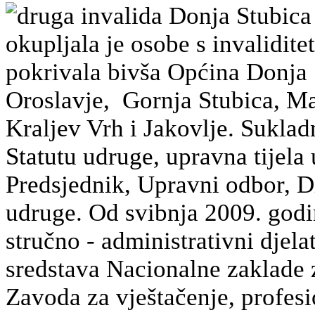
druga invalida Donja Stubica
okupljala je osobe s invalidit
pokrivala bivša Općina Donja 
Oroslavje, Gornja Stubica, Mar
Kraljev Vrh i Jakovlje. Sukla
Statutu udruge, upravna tijela
Predsjednik, Upravni odbor, Di
udruge. Od svibnja 2009. godi
stručno - administrativni djela
sredstava Nacionalne zaklade z
Zavoda za vještačenje, profesio