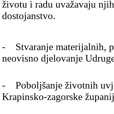
životu i radu uvažavaju nji
dostojanstvo.
- Stvaranje materijalnih, pr
neovisno djelovanje Udrug
- Poboljšanje životnih uvje
Krapinsko-zagorske župani