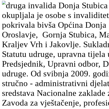
druga invalida Donja Stubica
okupljala je osobe s invalidit
pokrivala bivša Općina Donja 
Oroslavje, Gornja Stubica, Mar
Kraljev Vrh i Jakovlje. Sukla
Statutu udruge, upravna tijela
Predsjednik, Upravni odbor, Di
udruge. Od svibnja 2009. godi
stručno - administrativni djela
sredstava Nacionalne zaklade z
Zavoda za vještačenje, profesio