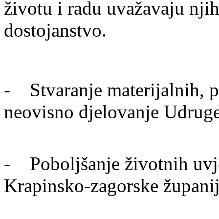
životu i radu uvažavaju nji
dostojanstvo.
- Stvaranje materijalnih, pr
neovisno djelovanje Udrug
- Poboljšanje životnih uvje
Krapinsko-zagorske župani