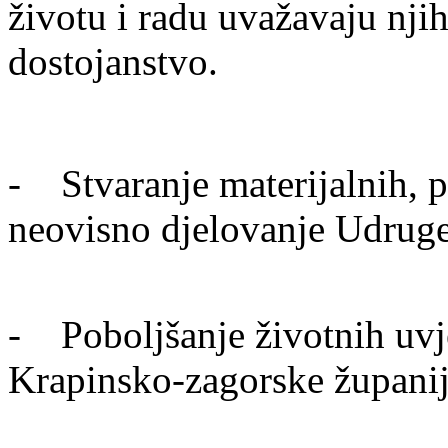
životu i radu uvažavaju nji
dostojanstvo.
- Stvaranje materijalnih, pr
neovisno djelovanje Udrug
- Poboljšanje životnih uvje
Krapinsko-zagorske župani