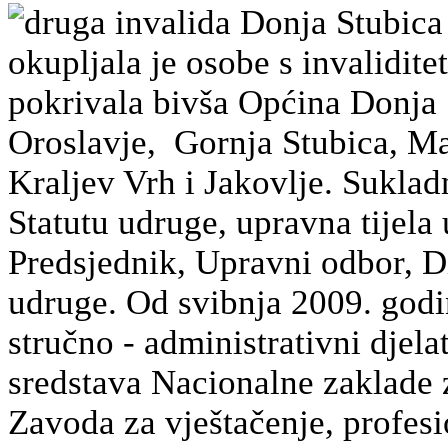
druga invalida Donja Stubica
okupljala je osobe s invalidit
pokrivala bivša Općina Donja 
Oroslavje, Gornja Stubica, Mar
Kraljev Vrh i Jakovlje. Sukla
Statutu udruge, upravna tijela
Predsjednik, Upravni odbor, Di
udruge. Od svibnja 2009. godi
stručno - administrativni djela
sredstava Nacionalne zaklade z
Zavoda za vještačenje, profesio