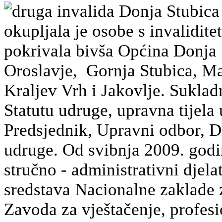
druga invalida Donja Stubica
okupljala je osobe s invalidit
pokrivala bivša Općina Donja 
Oroslavje, Gornja Stubica, Mar
Kraljev Vrh i Jakovlje. Sukla
Statutu udruge, upravna tijela
Predsjednik, Upravni odbor, Di
udruge. Od svibnja 2009. godi
stručno - administrativni djela
sredstava Nacionalne zaklade z
Zavoda za vještačenje, profesio