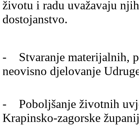
životu i radu uvažavaju nji
dostojanstvo.
- Stvaranje materijalnih, pr
neovisno djelovanje Udrug
- Poboljšanje životnih uvje
Krapinsko-zagorske župani