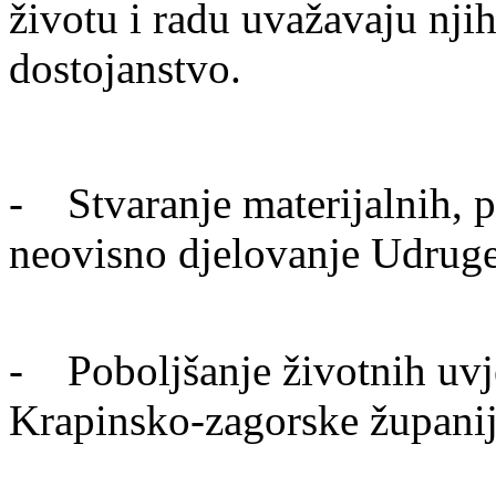
životu i radu uvažavaju nji
dostojanstvo.
- Stvaranje materijalnih, pr
neovisno djelovanje Udrug
- Poboljšanje životnih uvje
Krapinsko-zagorske župani