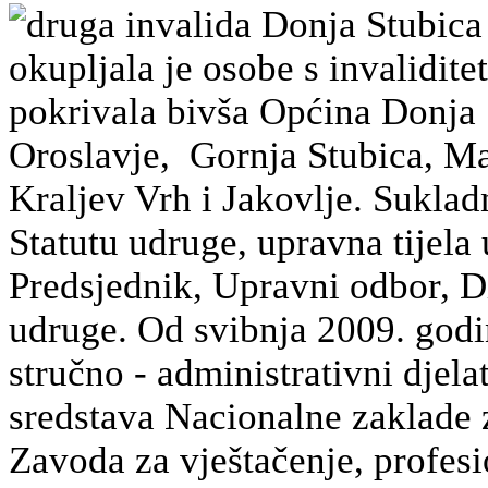
druga invalida Donja Stubica
okupljala je osobe s invalidit
pokrivala bivša Općina Donja 
Oroslavje, Gornja Stubica, Mar
Kraljev Vrh i Jakovlje. Sukla
Statutu udruge, upravna tijela
Predsjednik, Upravni odbor, Di
udruge. Od svibnja 2009. godi
stručno - administrativni djela
sredstava Nacionalne zaklade z
Zavoda za vještačenje, profesio