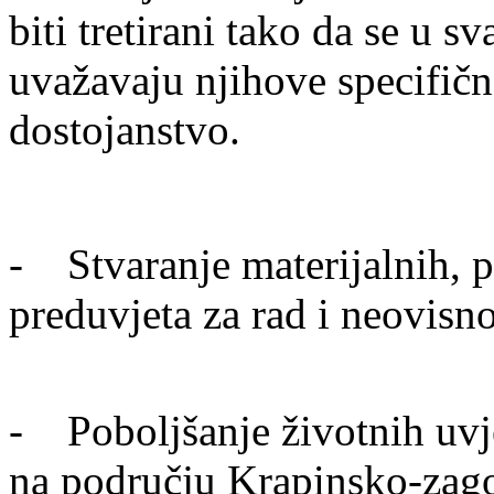
biti tretirani tako da se u 
uvažavaju njihove specifičn
dostojanstvo.
- Stvaranje materijalnih, pr
preduvjeta za rad i neovisn
- Poboljšanje životnih uvje
na području Krapinsko-zago