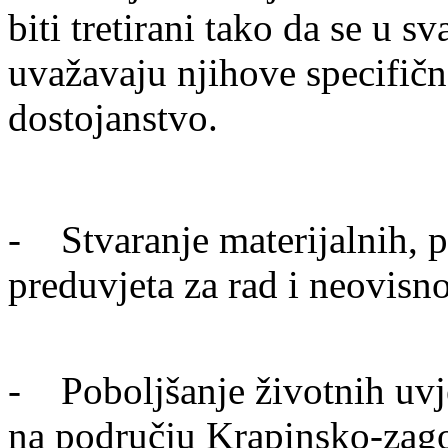
biti tretirani tako da se u 
uvažavaju njihove specifičn
dostojanstvo.
- Stvaranje materijalnih, pr
preduvjeta za rad i neovisn
- Poboljšanje životnih uvje
na području Krapinsko-zago