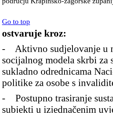
području Krapinsko-zagorske župani
Go to top
ostvaruje kroz:
- Aktivno sudjelovanje u n
socijalnog modela skrbi za s
sukladno odrednicama Nacio
politike za osobe s invalidi
- Postupno trasiranje sust
subjekti u izjednačenim uvj