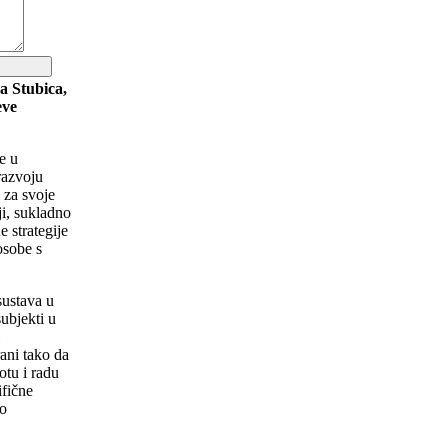
a Stubica,
eve
e u
razvoju
 za svoje
ji, sukladno
 strategije
osobe s
sustava u
ubjekti u
i
rani tako da
tu i radu
ifične
vo