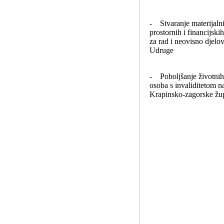
- Stvaranje materijaln
prostornih i financijski
za rad i neovisno djelo
Udruge
- Poboljšanje životnih 
osoba s invaliditetom n
Krapinsko-zagorske žu