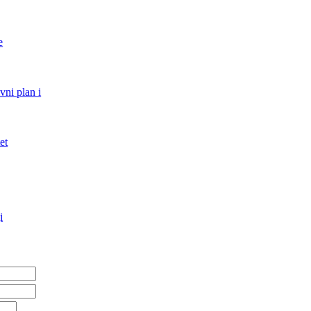
e
vni plan i
et
i