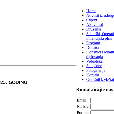
Home
Novosti iz udrug
Ciljevi
Aktivnosti
Druženja
Strateški, Operati
Financijski plan
Program
Donatori
Korisnici i lokalit
djelovanja
Videoteka
Skupštine
Fotogalerija
Kontakt
Godišnji izvještaj
2025. GODINU
Kontaktirajte
nas
Email:
Naslov:
Poruka: