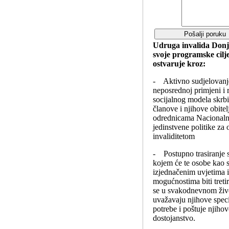
Udruga invalida Donj
svoje programske cilj
ostvaruje kroz:
- Aktivno sudjelovanj
neposrednoj primjeni i 
socijalnog modela skrbi
članove i njihove obitel
odrednicama Nacionalne
jedinstvene politike za 
invaliditetom
- Postupno trasiranje 
kojem će te osobe kao s
izjednačenim uvjetima 
mogućnostima biti treti
se u svakodnevnom živo
uvažavaju njihove spec
potrebe i poštuje njiho
dostojanstvo.