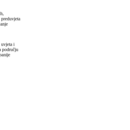
ih,
h preduvjeta
vanje
uvjeta i
a području
panije